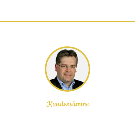
Kundenstimme
Wir, die Crestron Germany GmbH, führen
monatlich eine Reihe von Kundenevents,
Schulungen und Roadshows durch. Seit 2014