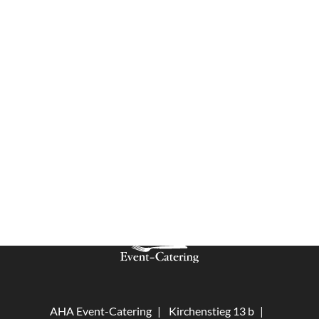
genießen wir und unsere Kunden sehr gern den
Veranstaltungsservice und das Catering von Fr.
Annette Harkensee. Ich kann mich jederzeit 100 %
auf Sie verlassen, stets umsorgt uns sehr
freundliches Servicepersonal und es gibt immer
leckere Speisen ohne Ende; - da bleibt kein
Wunsch offen. Wir freuen uns jetzt schon auf die
nächsten Veranstaltungen mit AHA Event-
Catering.
Matthias Wolff, Crestron Germany GmbH
AHA Event-Catering
Kirchenstieg 13 b